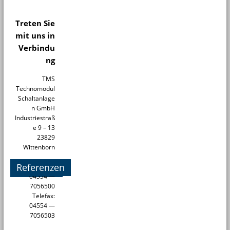
Treten Sie
mit uns in
Verbindu
ng
TMS
Technomodul
Schaltanlage
n GmbH
Industriestraß
e 9 – 13
23829
Wittenborn
Referenzen
Telefon:
04554 —
7056500
Telefax:
04554 —
7056503