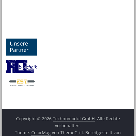
Unsere
Partner
Copyright © 2026
Technomodul GmbH
. Alle Rechte
vorbehalten.
Theme:
ColorMag
von ThemeGrill. Bereitgestellt von