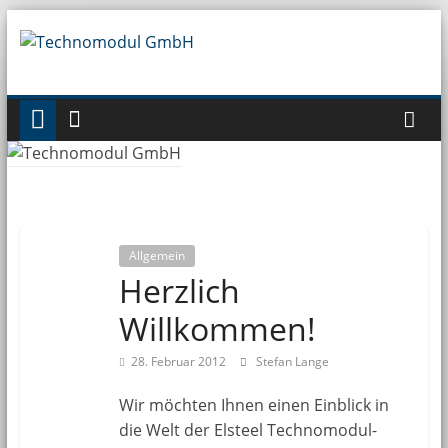
Zum
Inhalt
Technomodul
springen
GmbH
Allgemein
Herzlich
Willkommen!
28. Februar 2012
Stefan Lange
Wir möchten Ihnen einen Einblick in
die Welt der Elsteel Technomodul-