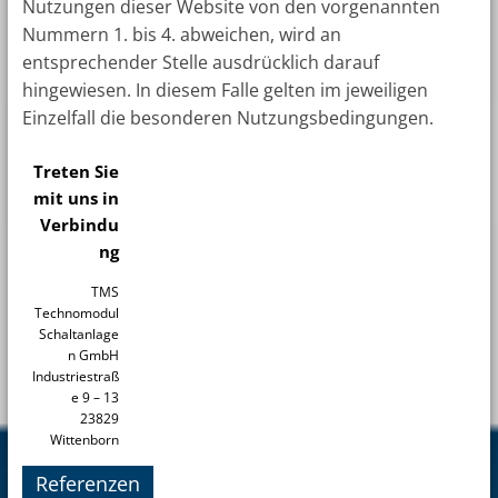
Nutzungen dieser Website von den vorgenannten
Nummern 1. bis 4. abweichen, wird an
entsprechender Stelle ausdrücklich darauf
hingewiesen. In diesem Falle gelten im jeweiligen
Einzelfall die besonderen Nutzungsbedingungen.
Treten Sie
mit uns in
Verbindu
ng
TMS
Technomodul
Schaltanlage
n GmbH
Industriestraß
e 9 – 13
23829
Wittenborn
Referenzen
Telefon: