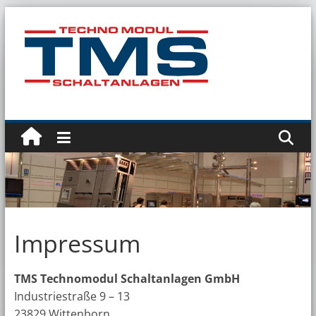
Zum
Inhalt
springen
Technomodul
GmbH
Impressum
TMS Technomodul Schaltanlagen GmbH
Industriestraße 9 – 13
23829 Wittenborn