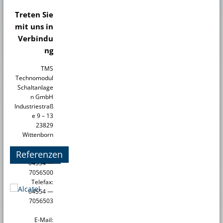
Treten Sie
mit uns in
Verbindu
ng
TMS
Technomodul
Schaltanlage
n GmbH
Industriestraß
e 9 – 13
23829
Wittenborn
Referenzen
Telefon:
04554 —
7056500
Telefax:
04554 —
7056503
E-Mail: