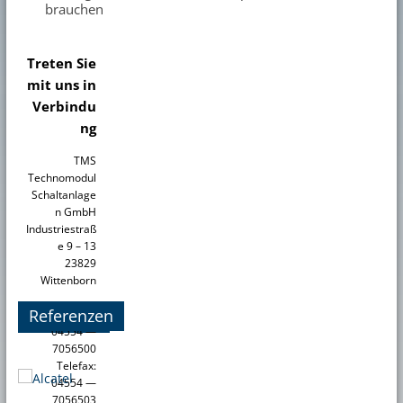
brauchen
Treten Sie
mit uns in
Verbindu
ng
TMS
Technomodul
Schaltanlage
n GmbH
Industriestraß
e 9 – 13
23829
Wittenborn
Referenzen
Telefon:
04554 —
7056500
Telefax:
04554 —
7056503