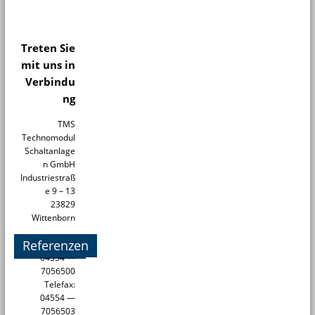
Treten Sie
mit uns in
Verbindu
ng
TMS
Technomodul
Schaltanlage
n GmbH
Industriestraß
e 9 – 13
23829
Wittenborn
Referenzen
Telefon:
04554 —
7056500
Telefax:
04554 —
7056503