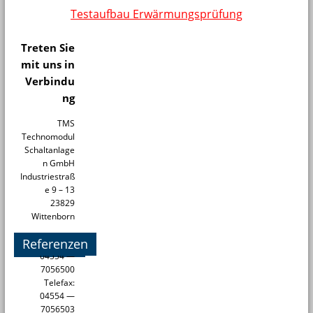
Testaufbau Erwärmungsprüfung
Treten Sie
mit uns in
Verbindu
ng
TMS
Technomodul
Schaltanlage
n GmbH
Industriestraß
e 9 – 13
23829
Wittenborn
Referenzen
Telefon:
04554 —
7056500
Telefax:
04554 —
7056503