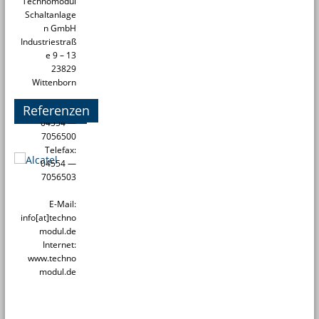
Technomodul
Schaltanlage
n GmbH
Industriestraß
e 9 – 13
23829
Wittenborn
Referenzen
Telefon:
04554 —
7056500
Telefax:
04554 —
7056503
E-Mail:
info[at]techno
modul.de
Internet:
www.techno
modul.de