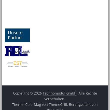
Unsere
Partner
Copyright © 2026
Technomodul GmbH
. Alle Rechte
vorbehalten.
Theme:
ColorMag
von ThemeGrill. Bereitgestellt von