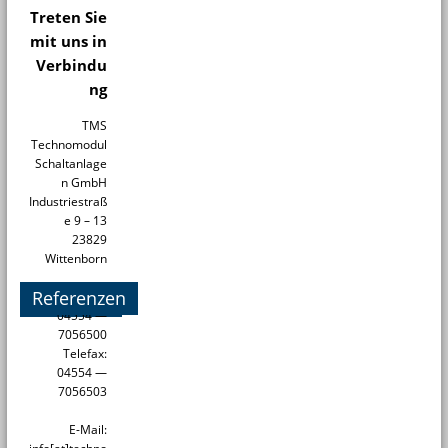
Treten Sie
mit uns in
Verbindu
ng
TMS
Technomodul
Schaltanlage
n GmbH
Industriestraß
e 9 – 13
23829
Wittenborn
Referenzen
Telefon:
04554 —
7056500
Telefax:
04554 —
7056503
E-Mail: