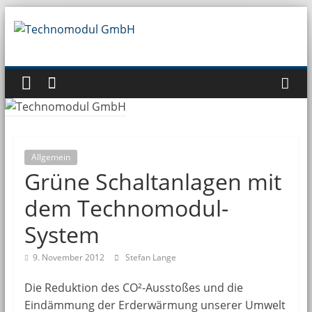
Zum
Inhalt
Technomodul
springen
GmbH
Allgemein
Grüne Schaltanlagen mit
dem Technomodul-
System
9. November 2012
Stefan Lange
Die Reduktion des CO²-Ausstoßes und die
Eindämmung der Erderwärmung unserer Umwelt