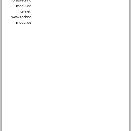
info[at]techno
modul.de
Internet:
www.techno
modul.de